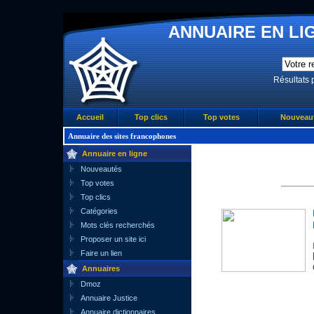
ANNUAIRE EN LIG
Résultats 
Accueil
Top clics
Top votes
Nouveau
Annuaire des sites francophones
Annuaire en ligne
Nouveautés
Top votes
Top clics
Catégories
Mots clés recherchés
Proposer un site ici
Faire un lien
Annuaires
Dmoz
Annuaire Justice
Annuaire dictionnaires