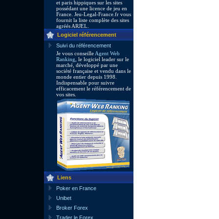
et paris hippiques sur les sites
possédant une licence de jeu en
France. Jeu-Legal-France.fr vous
fournit la liste complète des sites
agréés ARJEL.
Logiciel référencement
Suivi du référencement
Je vous conseille
Agent Web
Ranking
, le logiciel leader sur le
marché, développé par une
société française et vendu dans le
monde entier depuis 1998.
Indispensable pour suivre
efficacement le référencement de
vos sites.
Liens
Poker en France
Unibet
Broker Forex
Trader le Forex