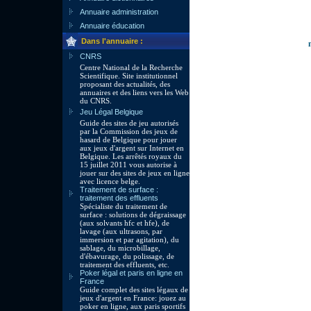
Annuaire administration
Annuaire éducation
Dans l'annuaire :
CNRS
Centre National de la Recherche
Scientifique. Site institutionnel
proposant des actualités, des
annuaires et des liens vers les Web
du CNRS.
Jeu Légal Belgique
Guide des sites de jeu autorisés
par la Commission des jeux de
hasard de Belgique pour jouer
aux jeux d'argent sur Internet en
Belgique. Les arrêtés royaux du
15 juillet 2011 vous autorise à
jouer sur des sites de jeux en ligne
avec licence belge.
Traitement de surface :
traitement des effluents
Spécialiste du traitement de
surface : solutions de dégraissage
(aux solvants hfc et hfe), de
lavage (aux ultrasons, par
immersion et par agitation), du
sablage, du microbillage,
d'ébavurage, du polissage, de
traitement des effluents, etc.
Poker légal et paris en ligne en
France
Guide complet des sites légaux de
jeux d'argent en France: jouez au
poker en ligne, aux paris sportifs