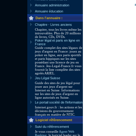
Annuaire administration
Annuaire éducation
Dans l'annuaire :
Chapitre - Livres anciens
Chapitre, tous les livres même les
introuvables. Plus de 20 millions
de livres, CDs, DVDs.
Poker légal et paris en ligne en
France
Guide complet des sites légaux de
jeux d'argent en France: jouez au
poker en ligne, aux paris sportifs
et paris hippiques sur les sites
possédant une licence de jeu en
France. Jeu-Legal-France.fr vous
fournit la liste complète des sites
agréés ARJEL.
Jeu Légal Suisse
Guide des sites de jeu légal pour
jouer aux jeux d'argent sur
Internet en Suisse. Informations
sur les sites de jeux d'argent en
ligne autorisés en Suisse.
Le portail société de l'information
Internet.gouv.fr : les actions et les
décisions du gouvernement
français en matière de NTIC.
Logiciel référencement
Suivi du référencement
Je vous conseille
Agent Web
Ranking
, le logiciel leader sur le