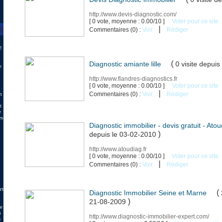
http://www.devis-diagnostic.com/
[ 0 vote, moyenne : 0.00/10 ]
Voter pour ce site
|
Commentaires (0) :
Voir
Rédiger
!
(
Diagnostic amiante lille
0 visite
depuis
e
http://www.flandres-diagnostics.fr
[ 0 vote, moyenne : 0.00/10 ]
Voter pour ce site
|
n
Commentaires (0) :
Voir
Rédiger
t
e
es
Diagnostic immobilier - devis gratuit - Ato
)
depuis le 03-02-2010
http://www.atoudiag.fr
[ 0 vote, moyenne : 0.00/10 ]
Voter pour ce site
|
Commentaires (0) :
Voir
Rédiger
rt
(
Diagnostic Immobilier Seine et Marne
)
21-08-2009
de
u
http://www.diagnostic-immobilier-expert.com/
s