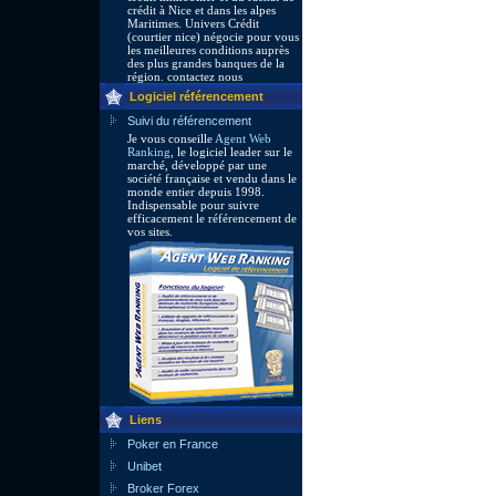
crédit à Nice et dans les alpes
Maritimes. Univers Crédit
(courtier nice) négocie pour vous
les meilleures conditions auprès
des plus grandes banques de la
région. contactez nous
Logiciel référencement
Suivi du référencement
Je vous conseille
Agent Web
Ranking
, le logiciel leader sur le
marché, développé par une
société française et vendu dans le
monde entier depuis 1998.
Indispensable pour suivre
efficacement le référencement de
vos sites.
Liens
Poker en France
Unibet
Broker Forex