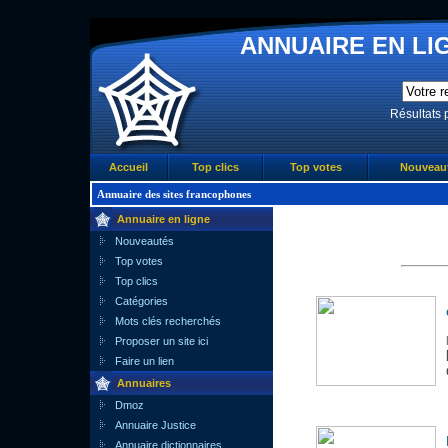
ANNUAIRE EN LIG
Résultats 
Accueil
Top clics
Top votes
Nouveau
Annuaire des sites francophones
Annuaire en ligne
Nouveautés
Top votes
Top clics
Catégories
Mots clés recherchés
Proposer un site ici
Faire un lien
Annuaires
Dmoz
Annuaire Justice
Annuaire dictionnaires