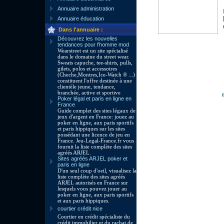
Annuaire administration
Annuaire éducation
Dans l'annuaire :
Découvrez les nouvelles
tendances pour l'homme mod
Wearstreet est un site spécialisé
dans le domaine du street wear.
Sweats capuche, tee-shirts, pulls,
gilets, polos et accessoires
(Cheche,Montres,Ice-Watch ® ...)
constituent l'offre destinée à une
clientèle jeune, tendance,
branchée, active et sportive
Poker légal et paris en ligne en
France
Guide complet des sites légaux de
jeux d'argent en France: jouez au
poker en ligne, aux paris sportifs
et paris hippiques sur les sites
possédant une licence de jeu en
France. Jeu-Legal-France.fr vous
fournit la liste complète des sites
agréés ARJEL.
Sites agréés ARJEL poker et
paris en ligne
D'un seul coup d'oeil, visualisez la
liste complète des sites agréés
ARJEL autorisés en France sur
lesquels vous pouvez jouer au
poker en ligne, aux paris sportifs
et aux paris hippiques.
courtier crédit nice
Courtier en crédit spécialiste du
crédit immobilier et du rachat de