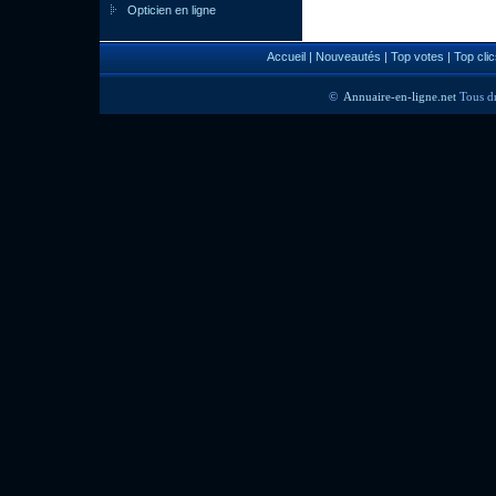
Opticien en ligne
Accueil
|
Nouveautés
|
Top votes
|
Top clic
©
Annuaire-en-ligne.net
Tous dr