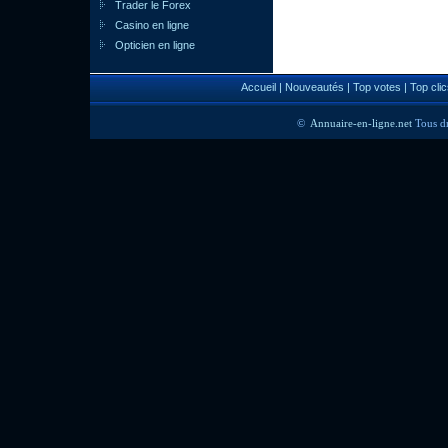
Trader le Forex
Casino en ligne
Opticien en ligne
Accueil
|
Nouveautés
|
Top votes
|
Top clic
©
Annuaire-en-ligne.net
Tous dr