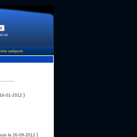
ns un
cette catégorie
)
 16-01-2012
)
puis le 26-09-2012