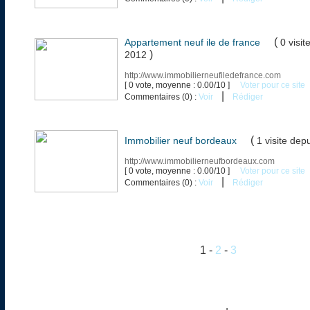
(
Appartement neuf ile de france
0 visit
)
2012
http://www.immobilierneufiledefrance.com
[ 0 vote, moyenne : 0.00/10 ]
Voter pour ce site
|
Commentaires (0) :
Voir
Rédiger
(
Immobilier neuf bordeaux
1 visite
depu
http://www.immobilierneufbordeaux.com
[ 0 vote, moyenne : 0.00/10 ]
Voter pour ce site
|
Commentaires (0) :
Voir
Rédiger
1 -
2
-
3