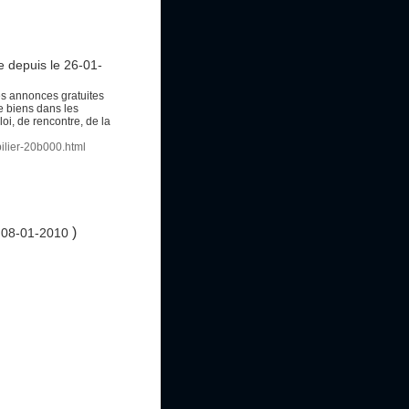
te
depuis le 26-01-
s annonces gratuites
de biens dans les
loi, de rencontre, de la
ilier-20b000.html
)
e 08-01-2010