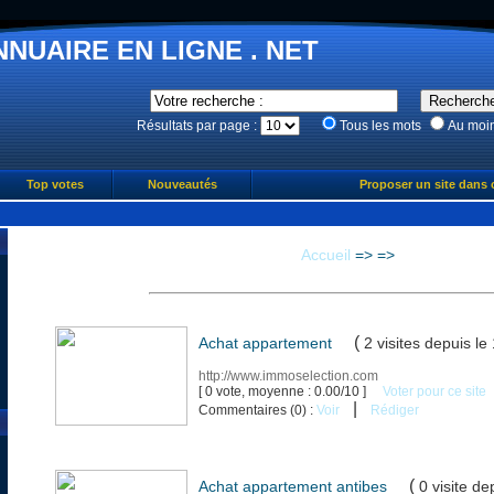
NNUAIRE EN LIGNE . NET
Résultats par page :
Tous les mots
Au moi
Top votes
Nouveautés
Proposer un site dans 
Accueil
=>
=>
(
Achat appartement
2 visites
depuis le
http://www.immoselection.com
[ 0 vote, moyenne : 0.00/10 ]
Voter pour ce site
|
Commentaires (0) :
Voir
Rédiger
(
Achat appartement antibes
0 visite
de