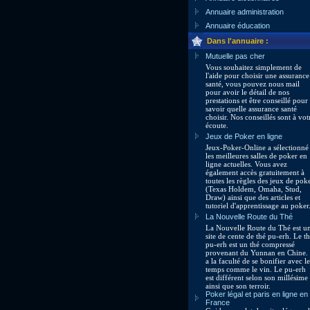
Annuaire administration
Annuaire éducation
Dans l'annuaire :
Mutuelle pas cher
Vous souhaitez simplement de
l'aide pour choisir une assurance
santé, vous pouvez nous mail
pour avoir le détail de nos
prestations et être conseillé pour
savoir quelle assurance santé
choisir. Nos conseillés sont à vot
écoute.
Jeux de Poker en ligne
Jeux-Poker-Online a sélectionné
les meilleures salles de poker en
ligne actuelles. Vous avez
également accès gratuitement à
toutes les règles des jeux de pok
(Texas Holdem, Omaha, Stud,
Draw) ainsi que des articles et
tutoriel d'apprentissage au poker
La Nouvelle Route du Thé
La Nouvelle Route du Thé est u
site de cente de thé pu-erh. Le t
pu-erh est un thé compressé
provenant du Yunnan en Chine. 
a la faculté de se bonifier avec le
temps comme le vin. Le pu-erh
est différent selon son millésime
ainsi que son terroir.
Poker légal et paris en ligne en
France