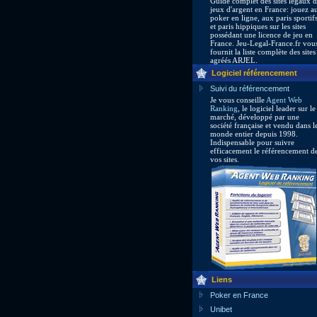
Guide complet des sites légaux 
jeux d'argent en France: jouez a
poker en ligne, aux paris sportif
et paris hippiques sur les sites
possédant une licence de jeu en
France. Jeu-Legal-France.fr vou
fournit la liste complète des sites
agréés ARJEL.
Logiciel référencement
Suivi du référencement
Je vous conseille
Agent Web
Ranking
, le logiciel leader sur le
marché, développé par une
société française et vendu dans l
monde entier depuis 1998.
Indispensable pour suivre
efficacement le référencement d
vos sites.
Liens
Poker en France
Unibet