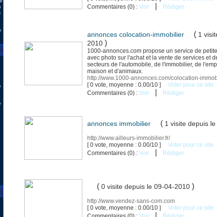
de
|
u
Commentaires (0) :
Voir
Rédiger
s
s
(
annonces colocation-immobilier
1 visi
)
2010
1000-annonces.com propose un service de petite
avec photo sur l'achat et la vente de services et 
secteurs de l'automobile, de l'immobilier, de l'emp
maison et d'animaux.
http://www.1000-annonces.com/colocation-immob
[ 0 vote, moyenne : 0.00/10 ]
Voter pour ce site
e
|
Commentaires (0) :
Voir
Rédiger
e
(
annonces immobilier
1 visite
depuis l
http://www.ailleurs-immobilier.fr/
[ 0 vote, moyenne : 0.00/10 ]
Voter pour ce site
|
Commentaires (0) :
Voir
Rédiger
(
)
0 visite
depuis le 09-04-2010
http://www.vendez-sans-com.com
[ 0 vote, moyenne : 0.00/10 ]
Voter pour ce site
|
Commentaires (0) :
Voir
Rédiger