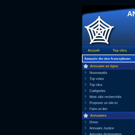
A
Accueil
Top clics
Annuaire des sites francophones
Annuaire en ligne
Nouveautés
Top votes
Top clics
Catégories
Mots clés recherchés
Proposer un site ici
Faire un lien
Annuaires
Dmoz
Annuaire Justice
Annuaire dictionnaires