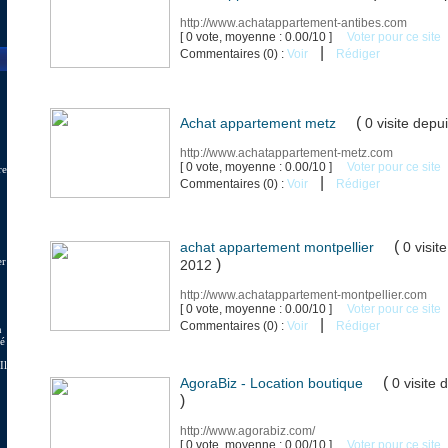
http://www.achatappartement-antibes.com
[ 0 vote, moyenne : 0.00/10 ]
Voter pour ce site
|
Commentaires (0) :
Voir
Rédiger
(
Achat appartement metz
0 visite
depui
http://www.achatappartement-metz.com
[ 0 vote, moyenne : 0.00/10 ]
Voter pour ce site
re
|
Commentaires (0) :
Voir
Rédiger
(
achat appartement montpellier
0 visit
er
)
2012
http://www.achatappartement-montpellier.com
.
[ 0 vote, moyenne : 0.00/10 ]
Voter pour ce site
|
Commentaires (0) :
Voir
Rédiger
n
hé
Il
(
AgoraBiz - Location boutique
0 visite
d
)
http://www.agorabiz.com/
[ 0 vote, moyenne : 0.00/10 ]
Voter pour ce site