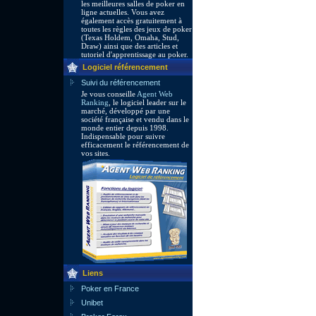
les meilleures salles de poker en
ligne actuelles. Vous avez
également accès gratuitement à
toutes les règles des jeux de poker
(Texas Holdem, Omaha, Stud,
Draw) ainsi que des articles et
tutoriel d'apprentissage au poker.
Logiciel référencement
Suivi du référencement
Je vous conseille
Agent Web
Ranking
, le logiciel leader sur le
marché, développé par une
société française et vendu dans le
monde entier depuis 1998.
Indispensable pour suivre
efficacement le référencement de
vos sites.
Liens
Poker en France
Unibet