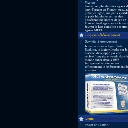
France
Guide complet des sites légaux 
jeux d'argent en France: jouez a
poker en ligne, aux paris sportif
et paris hippiques sur les sites
possédant une licence de jeu en
France. Jeu-Legal-France.fr vou
fournit la liste complète des sites
agréés ARJEL.
Logiciel référencement
Suivi du référencement
Je vous conseille
Agent Web
Ranking
, le logiciel leader sur le
marché, développé par une
société française et vendu dans l
monde entier depuis 1998.
Indispensable pour suivre
efficacement le référencement d
vos sites.
Liens
Poker en France