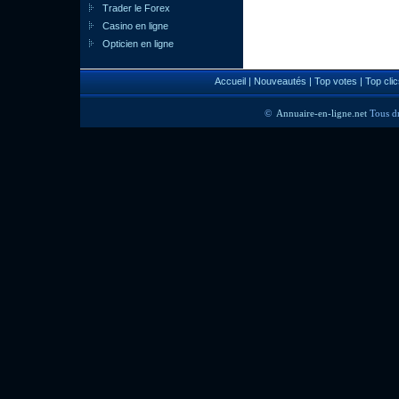
Trader le Forex
Casino en ligne
Opticien en ligne
Accueil
|
Nouveautés
|
Top votes
|
Top clic
©
Annuaire-en-ligne.net
Tous dr