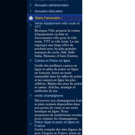
Annuaire administration
Annuaire éducation
Dans l'annuaire :
Vente équipement vélo route et
VTT
Boutique Vélo propose la ventes
d'équipement cycliste et
d'accessoires vélo pour le vélo
route, VTT et vélo loisir. Le site
regroupe une large offre de
produits avec les plus grandes
marques du cycle, Sidi, Selle
Italia, Shimano et bien d'autres.
Casino et Poker en ligne
Guide des meilleurs casinos en
ligne et salles de poker en ligne
en francais. Jouez en toute
tranquilité dans les salles de poker
et les casinos en ligne les plus
célèbres. Règles des jeux de poker
et casino. Articles, stratégie et
méthodes de jeu.
vente champignons
Découvrez nos champignons frais
et plats cuisinés disponibles dans
nos points de vente et sur notre
boutique en ligne. Nous
proposons de nombreuses recettes
pour cuisiner les champignons.
Poker légal et paris en ligne en
France
Guide complet des sites légaux de
jeux d'argent en France: jouez au