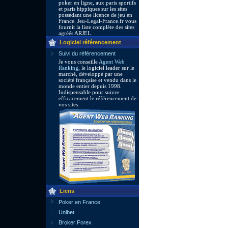
poker en ligne, aux paris sportifs
et paris hippiques sur les sites
possédant une licence de jeu en
France. Jeu-Legal-France.fr vous
fournit la liste complète des sites
agréés ARJEL.
Logiciel référencement
Suivi du référencement
Je vous conseille
Agent Web
Ranking
, le logiciel leader sur le
marché, développé par une
société française et vendu dans le
monde entier depuis 1998.
Indispensable pour suivre
efficacement le référencement de
vos sites.
Liens
Poker en France
Unibet
Broker Forex