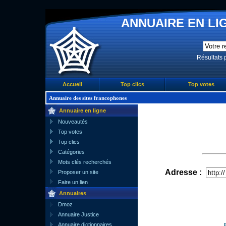
ANNUAIRE EN LIG
Résultats 
Accueil
Top clics
Top votes
Annuaire des sites francophones
Annuaire en ligne
Nouveautés
Top votes
Top clics
Catégories
Mots clés recherchés
Adresse :
Proposer un site
Faire un lien
Annuaires
Dmoz
Annuaire Justice
Annuaire dictionnaires